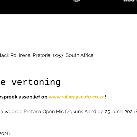
k
Hack Rd, Irene, Pretoria, 0157, South Africa
ie vertoning
espreek asseblief op 
www.railwayscafe.co.za
!
alwoorde Pretoria Open Mic Digkuns Aand op 25 Junie 2026? S
2026