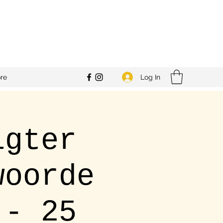
Log In
re
igter
woorde
 - 25