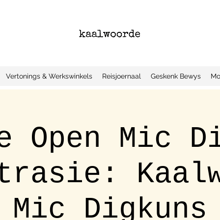
Vertonings & Werkswinkels
Reisjoernaal
Geskenk Bewys
Mo
e Open Mic D
trasie: Kaal
 Mic Digkuns