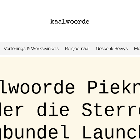
Vertonings & Werkswinkels
Reisjoernaal
Geskenk Bewys
Mo
lwoorde Piek
der die Sterr
gbundel Launc