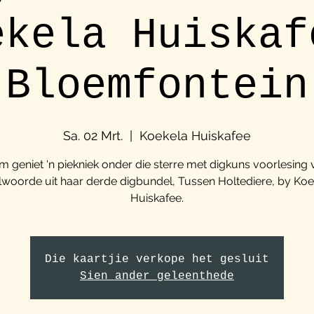
ekela Huiskaf
Bloemfontein
Sa. 02 Mrt.
  |  
Koekela Huiskafee
m geniet 'n piekniek onder die sterre met digkuns voorlesing 
lwoorde uit haar derde digbundel, Tussen Holtediere, by Koe
Huiskafee.
Die kaartjie verkope het gesluit
Sien ander geleenthede