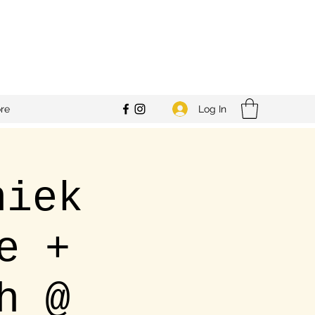
Log In
re
niek
e +
h @