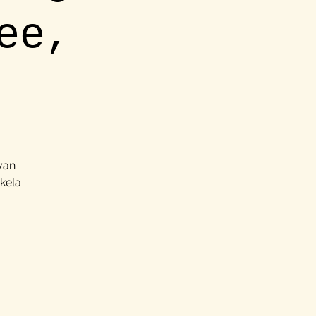
ee,
van
kela