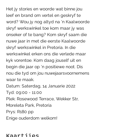
Het jy stories en woorde wat binne jou 
leef en brand om vertel en geskryf te 
word? Wou jy nog altyd na 'n Kaalwoorde 
skryf werkswinkel toe kom maar jy was 
onseker of te bang? Kom skryf saam die 
nuwe jaar in met die eerste Kaalwoorde 
skryf werkswinkel in Pretoria. In die 
werkswinkel erken ons die verlede maar 
kyk vorentoe. Kom daag jouself uit en 
begin die jaar op 'n positiewe noot. Dis 
nou die tyd om jou nuwejaarsvoornemens 
waar te maak.
Datum: Saterdag, 14 Januarie 2022
Tyd: 09:00 - 11:00
Plek: Rosewood Terrace, Wekker Str, 
Moreleta Park, Pretoria
Prys: R180 pp
Enige ouderdom welkom! 
Kaartjies