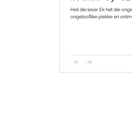
Heil die leser Ek het die on
ongelooflike plekke en ontmo