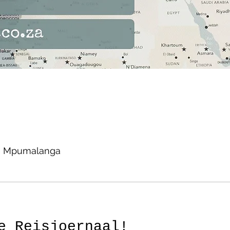
Mpumalanga
e Reisjoernaal!