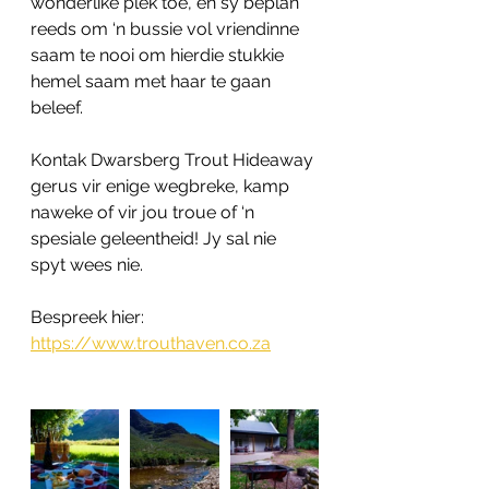
wonderlike plek toe, en sy beplan 
reeds om ‘n bussie vol vriendinne 
saam te nooi om hierdie stukkie 
hemel saam met haar te gaan 
beleef. 
Kontak Dwarsberg Trout Hideaway 
gerus vir enige wegbreke, kamp 
naweke of vir jou troue of ‘n 
spesiale geleentheid! Jy sal nie 
spyt wees nie.
Bespreek hier:
https://www.trouthaven.co.za