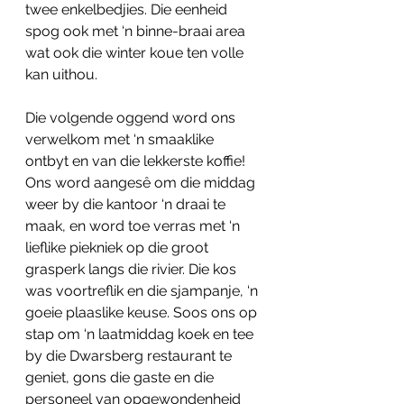
twee enkelbedjies. Die eenheid 
spog ook met ‘n binne-braai area 
wat ook die winter koue ten volle 
kan uithou.
Die volgende oggend word ons 
verwelkom met ‘n smaaklike 
ontbyt en van die lekkerste koffie! 
Ons word aangesê om die middag 
weer by die kantoor ‘n draai te 
maak, en word toe verras met ‘n 
lieflike piekniek op die groot 
grasperk langs die rivier. Die kos 
was voortreflik en die sjampanje, ‘n 
goeie plaaslike keuse. Soos ons op 
stap om ‘n laatmiddag koek en tee 
by die Dwarsberg restaurant te 
geniet, gons die gaste en die 
personeel van opgewondenheid 