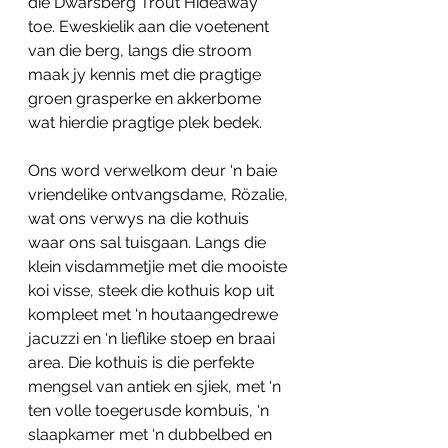
die Dwarsberg Trout Hideaway 
toe. Eweskielik aan die voetenent 
van die berg, langs die stroom 
maak jy kennis met die pragtige 
groen grasperke en akkerbome 
wat hierdie pragtige plek bedek.
Ons word verwelkom deur ‘n baie 
vriendelike ontvangsdame, Rözalie, 
wat ons verwys na die kothuis 
waar ons sal tuisgaan. Langs die 
klein visdammetjie met die mooiste 
koi visse, steek die kothuis kop uit 
kompleet met ‘n houtaangedrewe 
jacuzzi en ‘n lieflike stoep en braai 
area. Die kothuis is die perfekte 
mengsel van antiek en sjiek, met ‘n 
ten volle toegerusde kombuis, ‘n 
slaapkamer met ‘n dubbelbed en 