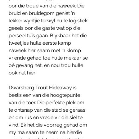
oor die troue van die naweek. Die 
bruid en bruidegom geniet ‘n 
lekker wyntjie terwyl hulle logistiek 
gesels oor die gaste wat op die 
perseel tuis gaan. Blykbaar het die 
tweetjies hulle eerste kamp 
naweek hier saam met ‘n klomp 
vriende gehad toe hulle mekaar se 
oë gevang het, en nou trou hulle 
ook net hier! 
Dwarsberg Trout Hideaway is 
beslis een van die hoogtepunte 
van die toer. Die perfekte plek om 
te ontsnap van die stad se geraas 
en om rus en vrede vir die siel te 
vind. Ek het die voorreg gehad om 
my ma saam te neem na hierdie 