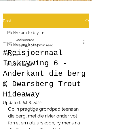
Post
Plekke om te bly
kaalwoorde
Plekke om te bly
May 19, 2022
2 min read
#Reisjoernaal
travel
Inskrywing 6 -
Mpumalanga
Anderkant die berg
@ Dwarsberg Trout
Hideaway
Updated:
Jul 8, 2022
Op ‘n pragtige grondpad teenaan 
die berg, met die rivier onder vol 
forrel en natuurskoon, ry mens na 