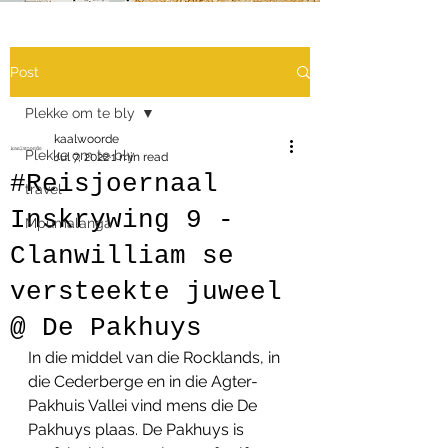
Post
Plekke om te bly
kaalwoorde
Plekke om te bly
Jul 7, 2022
1 min read
#Reisjoernaal
travel
Inskrywing 9 -
Mpumalanga
Clanwilliam se
versteekte juweel
@ De Pakhuys
In die middel van die Rocklands, in 
die Cederberge en in die Agter-
Pakhuis Vallei vind mens die De 
Pakhuys plaas. De Pakhuys is 