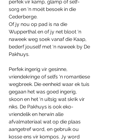
perfek vir kamp, glamp of self-
sorg en ‘n moét besoek in die 
Cederberge.
Of jy nou op pad is na die 
Wupperthal en of jy net bloot ‘n 
naweek weg soek vanaf die Kaap, 
bederf jouself met ‘n naweek by De 
Pakhuys.
Perfek ingerig vir gesinne, 
vriendekringe of selfs ‘n romantiese 
wegbreek. Die eenheid waar ek tuis 
gegaan het was goed ingerig, 
skoon en het ‘n uitsig wat skrik vir 
niks. De Pakhuys is ook eko-
vriendelik en herwin alle 
afvalmateriaal wat op die plaas 
aangetref word, en gebruik ou 
kosse ens vir kompos. Jy word 