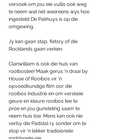
versoek om jou eie vullis ook weg 
te neem wat net weereens wys hoe 
ingesteld De Pakhuys is op die 
omgewing.
Jy kan gaan stap, fietsry of die 
Rocklands gaan verken.
Clanwilliam is ook die huis van 
rooibostee! Maak gerus ‘n draai by 
House of Rooibos vir ‘n 
opvoedkundige film oor die 
rooibos industrie en om verskeie 
geure en kleure rooibos tee te 
proe en jou gunsteling saam te 
neem huis toe. Mens kan ook nie 
verby die Padstal ry sonder om te 
stop vir ‘n lekker tradisionele 
middagete nie.