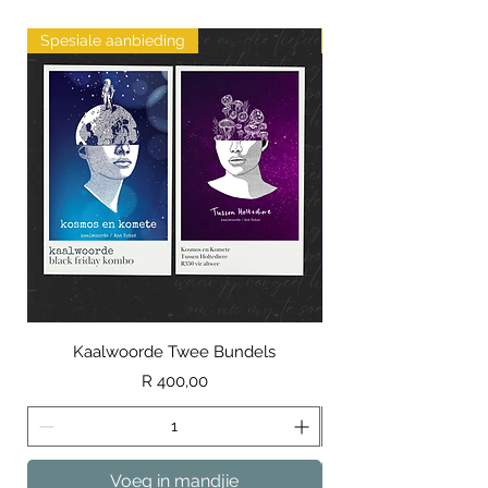
Spesiale aanbieding
Nuut
Kaalwoorde Twee Bundels
Price
R 400,00
Voeg in mandjie