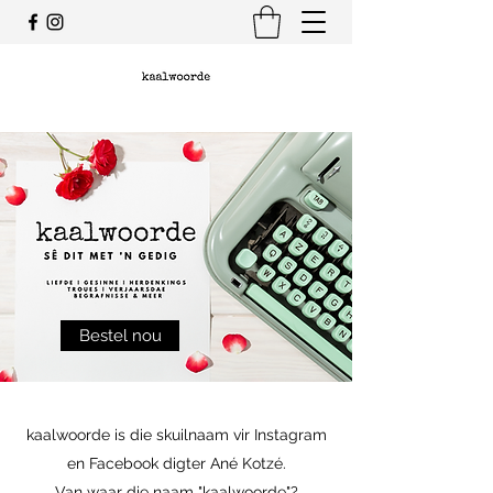
Bestel nou
kaalwoorde is die skuilnaam vir Instagram
en Facebook digter Ané Kotzé.
Van waar die naam "kaalwoorde"?