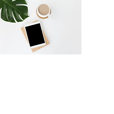
Kontak my
Naam en Van
Adres